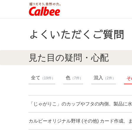
よくいただくご質問
見た目の疑問・心配
全て
色
混入
そ
（19件）
（7件）
（2件）
「じゃがりこ」のカップやフタの内側、製品に
カルビーオリジナル野球 (その他) カード作成