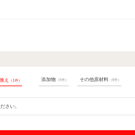
添加物
その他原材料
換え
（5件）
（9件）
（1件）
ください。